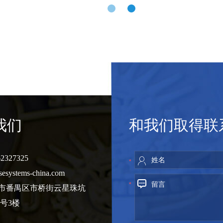
我们
和我们取得联
2327325
*
sesystems-china.com
*
州市番禺区市桥街云星珠坑
8号3楼