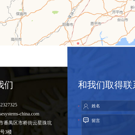
我们
和我们取得联
2327325
*
sesystems-china.com
*
州市番禺区市桥街云星珠坑
8号3楼