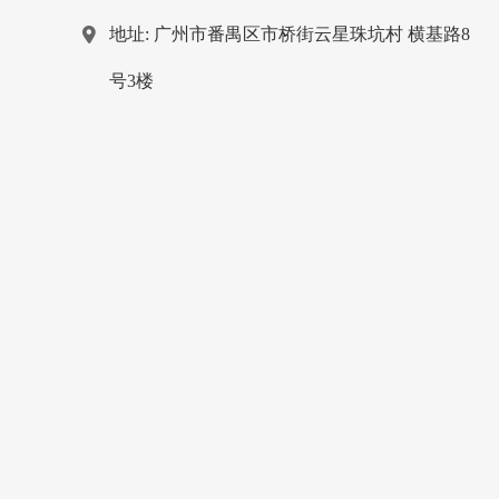
地址: 广州市番禺区市桥街云星珠坑村 横基路8
号3楼