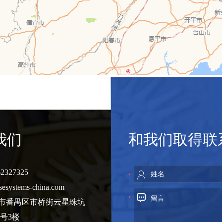
我们
和我们取得联
2327325
*
sesystems-china.com
*
州市番禺区市桥街云星珠坑
8号3楼