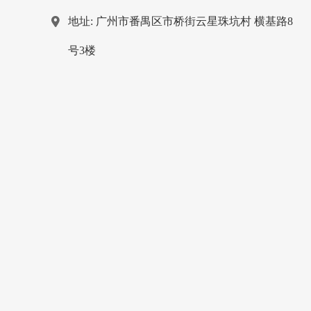
地址: 广州市番禺区市桥街云星珠坑村 横基路8
号3楼