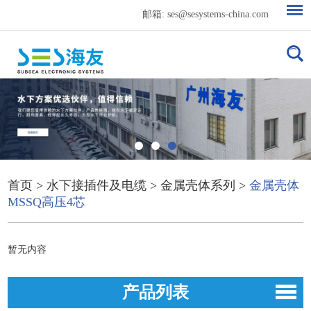
邮箱:
ses@sesystems-china.com
首页
>
水下接插件及电缆
>
金属壳体系列
>
金属壳体
MSSQ高压4芯
暂无内容
产品列表