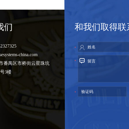
我们
和我们取得联
2327325
*
sesystems-china.com
*
州市番禺区市桥街云星珠坑
8号3楼
*