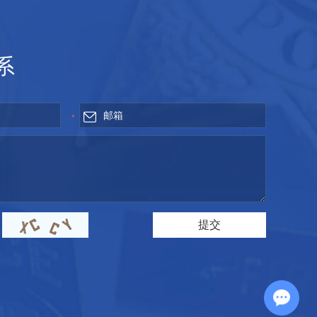
系
*
Chat with Us