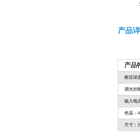
产品
产品
耐压深度
调光控
输入电流
色温：4
尺寸：20