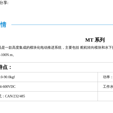
分享:
详情
MT 系列
品是一款高度集成的模块化电动推进系统，主要包括 舵机转向模块和水下推进模块,
100N.m。
特点：
-90.0kgf
功率：1
-600VDC
工作水深
CAN/232/485